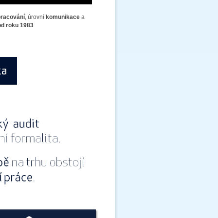
pracování
, úrovní
komunikace
a
od roku 1983
.