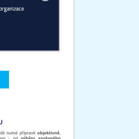
U
it nutné připravit
objektivně
,
všem - od
výběru správného