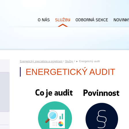
Energetický specialista a projektant
/
Služby
/ ► Energetický audit
ENERGETICKÝ AUDIT