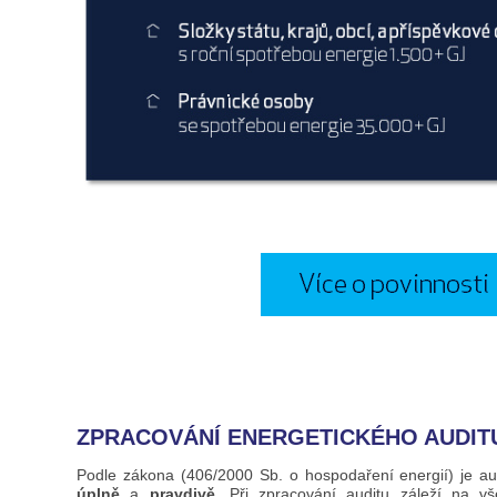
ZPRACOVÁNÍ ENERGETICKÉHO AUDIT
Podle zákona (406/2000 Sb. o hospodaření energií) je aud
úplně
a
pravdivě
. Při zpracování auditu záleží na 