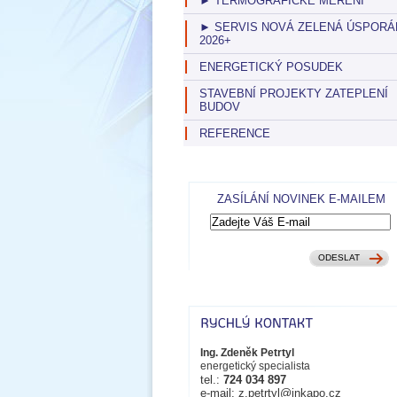
► TERMOGRAFICKÉ MĚŘENÍ
► SERVIS NOVÁ ZELENÁ ÚSPOR
2026+
ENERGETICKÝ POSUDEK
STAVEBNÍ PROJEKTY ZATEPLENÍ
BUDOV
REFERENCE
ZASÍLÁNÍ NOVINEK E-MAILEM
Ing. Zdeněk Petrtyl
energetický specialista
tel.:
724 034 897
e-mail: z.petrtyl@inkapo.cz