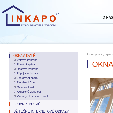
Energetický speci
OKNA A DVEŘE
Větrová zábrana
OKNA
Funkční spára
Dešťová zábrana
Připojovací spára
Zasklívací spára
Zasklení křídel
Ovladatelnost
Akustické vlastnosti
Výztuhy plastových profilů
SLOVNÍK POJMŮ
UŽITEČNÉ INTERNETOVÉ ODKAZY