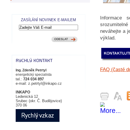
Informace 
ZASÍLÁNÍ NOVINEK E-MAILEM
srozumiteln
neváhejte a j
výklad.
FAQ (časté do
Ing. Zdeněk Petrtyl
energetický specialista
tel.:
724 034 897
e-mail: z.petrtyl@inkapo.cz
INKAPO
Ledenická 12
Srubec (okr. Č. Budějovice)
370 06