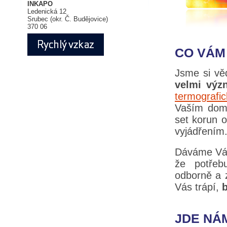
INKAPO
Ledenická 12
Srubec (okr. Č. Budějovice)
370 06
CO VÁM 
Jsme si vě
velmi výz
termografi
Vaším dome
set korun 
vyjádřením
Dáváme Vám
že potřeb
odborně a 
Vás trápí,
JDE NÁM