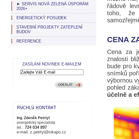
► SERVIS NOVÁ ZELENÁ ÚSPORÁM
řádově lev
2026+
toho, ž
ENERGETICKÝ POSUDEK
samozřej
STAVEBNÍ PROJEKTY ZATEPLENÍ
BUDOV
CENA Z
REFERENCE
Cena za j
znalosti bl
ZASÍLÁNÍ NOVINEK E-MAILEM
bude pro kv
snímků poří
výbornou v
pohled zák
účelně a e
Ing. Zdeněk Petrtyl
energetický specialista
tel.:
724 034 897
e-mail: z.petrtyl@inkapo.cz