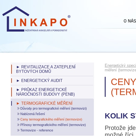
Energetický speci
► REVITALIZACE A ZATEPLENÍ
měření (termovize
BYTOVÝCH DOMŮ
CENY
► ENERGETICKÝ AUDIT
(TER
► PRŮKAZ ENERGETICKÉ
NÁROČNOSTI BUDOVY (PENB)
► TERMOGRAFICKÉ MĚŘENÍ
Důvody pro termografické měření (termovizi)
KOLIK 
Nabízená řešení
Ceny termografického měření (termovize)
Přínosy termografického měření (termovize)
Protože jde
Termovize - reference
možné říci