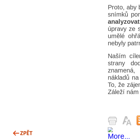
Proto, aby b
snímků po
analyzovat
úpravy ze s
umělé ohřá
nebyly patr
Naším cíle
strany do
znamená, 
nákladů na
To, že záje
Záleží nám 